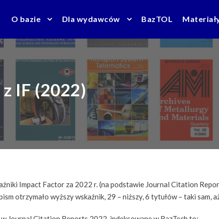
O bazie
Dla wydawców
BazTOL
Materiał
z IF (2022)
niki Impact Factor za 2022 r. (na podstawie Journal Citation Repo
opism otrzymało wyższy wskaźnik, 29 – niższy, 6 tytułów – taki sam, a
w Journal Citation Reports 2022, indeksowane w BazTech to: