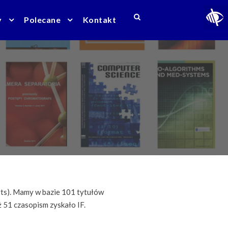
y
Polecane
Kontakt
rts). Mamy w bazie 101 tytułów
ż 51 czasopism zyskało IF.