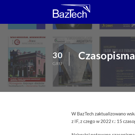
Czasopisma 
30
GRU
W BazTech zaktualizowano wskaź
z IF, z czego w 2022 r.: 15 czas
Najwyżej notowane czasopisma 