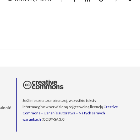
Jeśli nie oznaczono inaczej, wszystkie teksty
informacyjne w serwisie są objęte wolną licencją
Creative
alność
Commons – Uznanie autorstwa – Na tych samych
warunkach
(CC BY-SA 3.0)