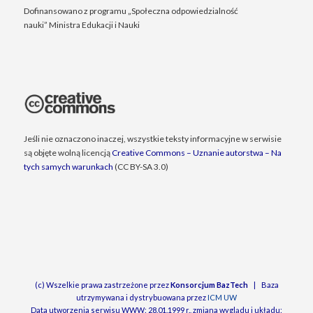
Dofinansowano z programu „Społeczna odpowiedzialność
nauki” Ministra Edukacji i Nauki
Jeśli nie oznaczono inaczej, wszystkie teksty informacyjne w serwisie
są objęte wolną licencją
Creative Commons – Uznanie autorstwa – Na
tych samych warunkach
(CC BY-SA 3.0)
(c) Wszelkie prawa zastrzeżone przez
Konsorcjum BazTech
| Baza
utrzymywana i dystrybuowana przez
ICM UW
Data utworzenia serwisu WWW: 28.01.1999 r., zmiana wyglądu i układu: